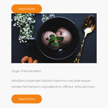
Read More
Sugar Free Icecream
NNullam imperdiet lobortis maximus cras ante neque.
Aenean fermentum vulputate eros, efficitur vehicula nunc…
Read More